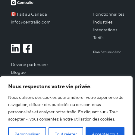
Fait au Canada
Fonctionnalités
info@centralio.com
Industries
Intégrations
Tarifs
Planifiez une démo
Devenir partenaire
Blogue
À propos
Nous respectons votre vie privée.
Nous joindre
Nous utilisons des cookies pour améliorer votre expérience de
Connexion Client
navigation, diffuser des publicités ou des contenus
Politique de confidentialité
personnalisés et analyser notre trafic. En cliquant sur « Tout
accepter », vous consentez à notre utilisation des cookies.
Abonnez-vous à notre newsletter
Personnaliser
Tout rejeter
Accepter tout