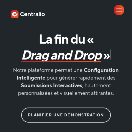
L
a
f
i
n
d
u
«
D
r
a
g
a
n
d
D
r
o
p
Notre plateforme permet une
Configuration
Intelligente
pour générer rapidement des
Soumissions Interactives
, hautement
personnalisées et visuellement attirantes.
PLANIFIER UNE DÉMONSTRATION