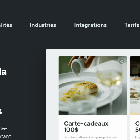
lités
Industries
Intégrations
Tarifs
la
s
rte-
ntant