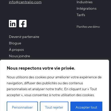
info@centralio.com
Industries
Intégrations
Tarifs
Planifiez une démo
Devenir partenaire
Blogue
À propos
Nous joindre
Nous respectons votre vie privée.
Connexion Client
Politique de confidentialité
Nous utilisons des cookies pour améliorer votre expérience de
navigation, diffuser des publicités ou des contenus
Abonnez-vous à notre newsletter
personnalisés et analyser notre trafic. En cliquant sur « Tout
accepter », vous consentez à notre utilisation des cookies.
Français
English
Personnaliser
Tout rejeter
Accepter tout