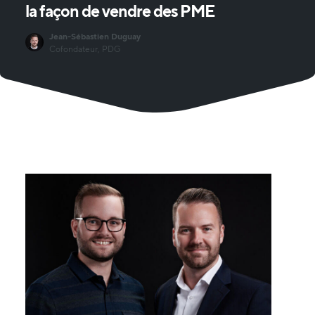
la
façon
de
vendre
des
PME
Jean-Sébastien Duguay
Cofondateur, PDG